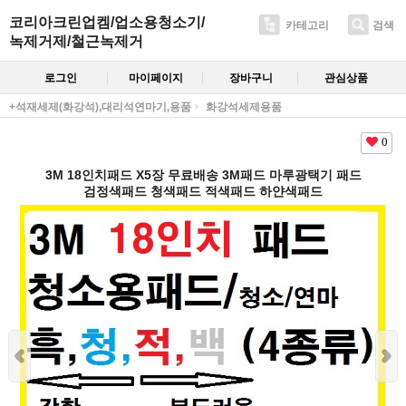
코리아크린업켐/업소용청소기/
카테고리
검색
녹제거제/철근녹제거
로그인
마이페이지
장바구니
관심상품
+석재세제(화강석),대리석연마기,용품
화강석세제용품
0
3M 18인치패드 X5장 무료배송 3M패드 마루광택기 패드
검정색패드 청색패드 적색패드 하얀색패드