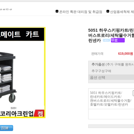
품상담환영
발송안내]
온라인 특판 대리점 및 취급점
산업용세척제 제
리점 코리아크린업켐
인대리점개설
5051 하우스키핑카트/
즈 입점
버스트로리/세탁물수거함
린넨카
판매가격
619,000원
추가옵션
(추가 구매를 원하
추구구성구매
5051 하우스키핑카트/
린네카트/메이드카트/
캔버스트로리/세탁물수거함/
호텔카트/모텔카트/린넨카