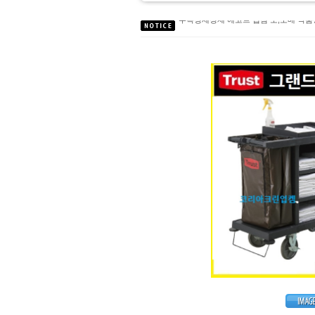
무독성세정제 에코트 입점 도,소매 약
2017년9월 택배사 변경안내 [로젠택배 
2017년 선물셋트LG생활건강 특판대
대성C&S 주방 식기세척기 세제 온라
친환경인증 녹제거제 TermoRens시리