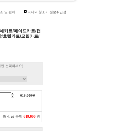
조 및 판매
국내외 청소기 전문취급점
린네카트/메이드카트/캔
/호텔카트/모텔카트/
시면 선택하세요)
619,000
원
총 상품 금액
619,000
원