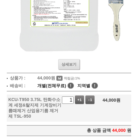
상세보기
상품가 :
44,000
원
적립금:1%
배송비 :
개별(전체무료)
!
지역별
!
KCU-T950 3.75L 탄화수소
44,000
원
+1
-1
계 세정&탈지제 기계장비기
름때제거 산업용기름 제거
제 TSL-950
총 상품 금액
44,000
원