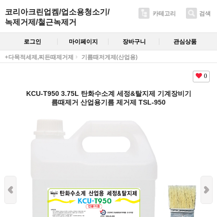
코리아크린업켐/업소용청소기/
카테고리
검색
녹제거제/철근녹제거
로그인
마이페이지
장바구니
관심상품
+다목적세제,찌든때제거제
기름때저게제(산업용)
0
KCU-T950 3.75L 탄화수소계 세정&탈지제 기계장비기
름때제거 산업용기름 제거제 TSL-950