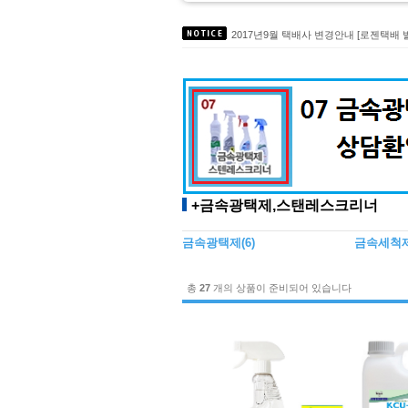
무독성세정제 에코트 입점 도,소매 약
2017년9월 택배사 변경안내 [로젠택배 
2017년 선물셋트LG생활건강 특판대
대성C&S 주방 식기세척기 세제 온라
친환경인증 녹제거제 TermoRens시리
+금속광택제,스탠레스크리너
금속광택제
(6)
금속세척
총
27
개의 상품이 준비되어 있습니다