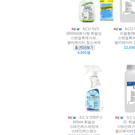
KCU-SV3
KCU-
(600ml)분사형 휘발성
리필형)
스텐얼룩제거제 ,
스텐얼룩제
엘리베이터 청소세제
엘리베이터 
22,00
9,900원
S.C.V STEP-2
S.C.
600ml 휘발성
2L 휘
스테인레스세정제
스테인레스
스테인레스청소
엘리베이터