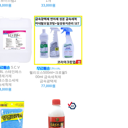
브이스텝2
1개
4,000원
33,000원
S.C.V
 18L 스테인레스
헬리오스500ml+크로몰5
룩제거제
00ml 금속세척제
레스청소세제
금속광택제
속세척제
77,000원
4,000원