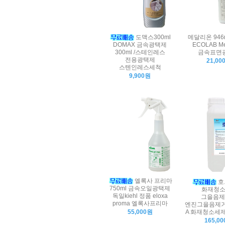
도맥스300ml
메달리온 946
DOMAX 금속광택제
ECOLAB Me
300ml /스테인레스
금속표면
전용광택제
21,00
스텐인레스세척
9,900원
엘록사 프리마
호
750ml 금속오일광택제
화재청소
독일kiehl 정품 eloxa
그을음제
proma 엘록사프리마
엔진그을음제거 
A 화재청소세
55,000원
165,0