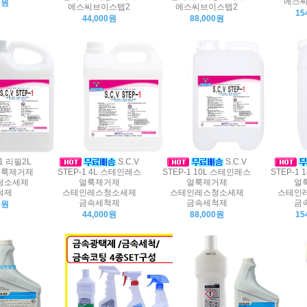
에스씨
0원
에스씨브이스텝2
에스씨브이스텝2
15
44,000원
88,000원
-1 리필2L
S.C.V
S.C.V
얼룩제거제
STEP-1 4L 스테인레스
STEP-1 10L 스테인레스
STEP-1
청소세제
얼룩제거제
얼룩제거제
얼
척제
스테인레스청소세제
스테인레스청소세제
스테인
금속세척제
금속세척제
금
0원
44,000원
88,000원
15