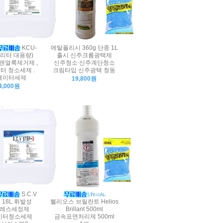
KCU-
메탈폴리시 360g 단종 1L
18리터 대용량)
출시 신주크롬광택제
텐얼룩제거제 ,
신주청소 신주계단청소
터 청소세제 .
크림타입 신주광택 청동
베이터세제
19,800원
4,000원
S.C.V
2 18L 휘발성
헬리오스 브릴란트 Helios
레스세정제
Brillant 500ml
이터청소세제
금속표면처리제 500ml