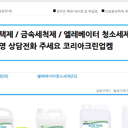
품상담환영
발송안내]
온라인 특판 대리점 및 취급점
산업용세척제 제
리점 코리아크린업켐
인대리점개설
즈 입점
제
(10)
엘레베이터청소세제
(11)
I
I
낮은가격
높은가격