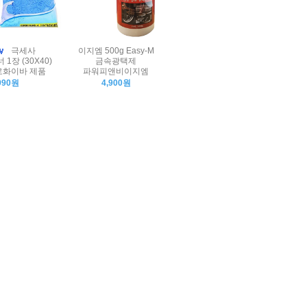
극세사
이지엠 500g Easy-M
1장 (30X40)
금속광택제
화이바 제품
파워피앤비이지엠
990원
4,900원