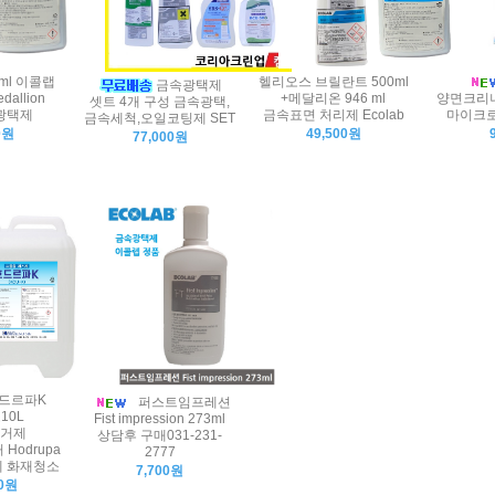
ml 이콜랩
헬리오스 브릴란트 500ml
금속광택제
dallion
+메달리온 946 ml
양면크리너 
셋트 4개 구성 금속광택,
광택제
금속표면 처리제 Ecolab
마이크로
금속세척,오일코팅제 SET
0원
49,500원
77,000원
드르파K
퍼스트임프레션
10L
Fist impression 273ml
거제
상담후 구매031-231-
Hodrupa
2777
제 화재청소
7,700원
00원