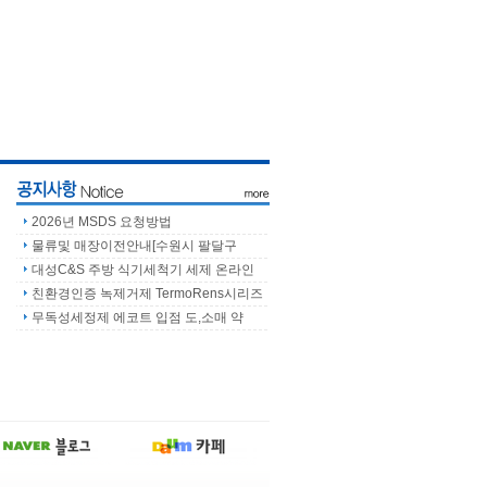
2026년 MSDS 요청방법
물류및 매장이전안내[수원시 팔달구
대성C&S 주방 식기세척기 세제 온라인
친환경인증 녹제거제 TermoRens시리즈
무독성세정제 에코트 입점 도,소매 약