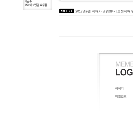
무독성세정제 에코트 입점 도,소매 약
2017년9월 택배사 변경안내 [로젠택배 
2017년 선물셋트LG생활건강 특판대
대성C&S 주방 식기세척기 세제 온라
친환경인증 녹제거제 TermoRens시리