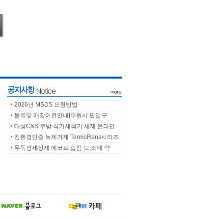
2026년 MSDS 요청방법
물류및 매장이전안내[수원시 팔달구
대성C&S 주방 식기세척기 세제 온라인
친환경인증 녹제거제 TermoRens시리즈
무독성세정제 에코트 입점 도,소매 약