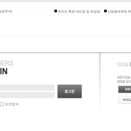
품상담환영
발송안내]
온라인 특판 대리점 및 취급점
산업용세척제 제
리점 코리아크린업켐
인대리점개설
즈 입점
보안접속