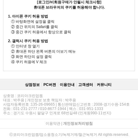
[로그인/비회원구매가 안될시 체크사항]
휴대폰 브라우저의 쿠키를 허용해야 합니다.
1. 아이폰 쿠키 허용 방법
① 바탕화면에 설정을 클릭
② 중간 위치의 Safari를 클릭
③ 중간 쿠키 허용에서 항상으로 클릭
2. 갤럭시 쿠키 허용 방법
① 인터넷 창 열기
② 휴대폰 하단 왼쪽 버튼의 더보기 메뉴
③ 화면 하단의 설정 클릭
④ 쿠키 허용에 V 체크
상점정보
PC버젼
이용안내
고객센터
커뮤니티
상호명 : 코리아크린업켐
대표 : 박주용 | 개인정보 보호 책임자 : 박주용
사업자등록번호 :135-26-09665 | 통신판매업신고번호 : 2008-경기수원-154호
전화 : 031-231-2777 / 010-8677-1944 | 팩스 : 031-951-1333
주소 : 경기도 수원시 팔달구 인계로 68번길48 (인계동990-11번지)
이용약관
|
개인정보처리방침
ⓒ코리아크린업켐/업소용청소기/녹제거제/철근녹제거 All rights reserved.