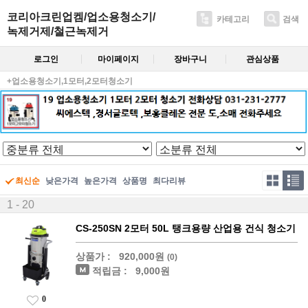
코리아크린업켐/업소용청소기/
카테고리
검색
녹제거제/철근녹제거
로그인
마이페이지
장바구니
관심상품
+업소용청소기,1모터,2모터청소기
최신순
낮은가격
높은가격
상품명
최다리뷰
1 - 20
CS-250SN 2모터 50L 탱크용량 산업용 건식 청소기
상품가 :
920,000원
(0)
적립금 :
9,000원
0