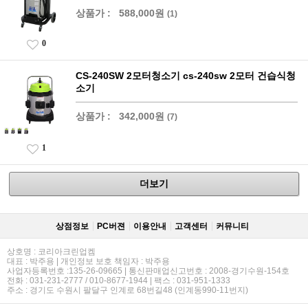
상품가 :
588,000원
(1)
0
CS-240SW 2모터청소기 cs-240sw 2모터 건습식청
소기
상품가 :
342,000원
(7)
1
더보기
상점정보
PC버젼
이용안내
고객센터
커뮤니티
상호명 : 코리아크린업켐
대표 : 박주용 | 개인정보 보호 책임자 : 박주용
사업자등록번호 :135-26-09665 | 통신판매업신고번호 : 2008-경기수원-154호
전화 : 031-231-2777 / 010-8677-1944 | 팩스 : 031-951-1333
주소 : 경기도 수원시 팔달구 인계로 68번길48 (인계동990-11번지)